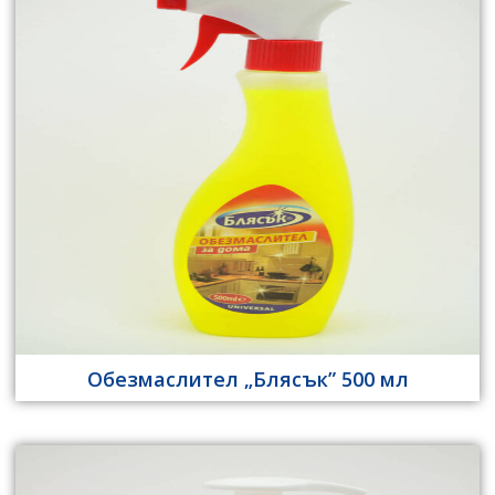
Обезмаслител „Блясък” 500 мл