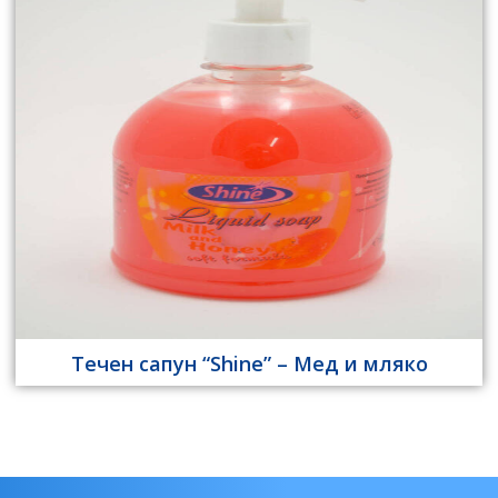
Течен сапун “Shine” – Мед и мляко