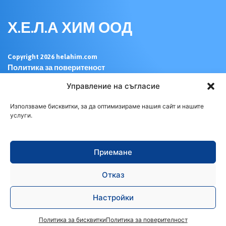
Х.Е.Л.А ХИМ ООД
Copyright 2026 helahim.com
Политика за поверитеност
Изработка на уеб сайт - WebsiteBuilderBG
Управление на съгласие
Бързи връзки
Използваме бисквитки, за да оптимизираме нашия сайт и нашите
услуги.
Начало
За нас
Контакти
Приемане
Продукти
Отказ
Почистващи препарати
Миещ препарат „Нео” Балсам
Настройки
Миещ препарат „Нео”
Течен сапун
Политика за бисквитки
Политика за поверителност