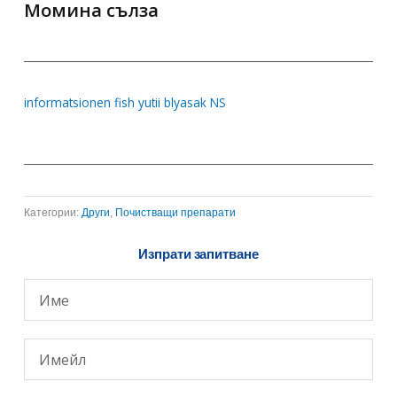
Момина сълза
informatsionen fish yutii blyasak NS
Категории:
Други
,
Почистващи препарати
Изпрати запитване
Your
name
Email