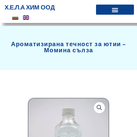
Skip
Х.Е.Л.А ХИМ ООД
to
content
Ароматизирана течност за ютии –
Момина сълза