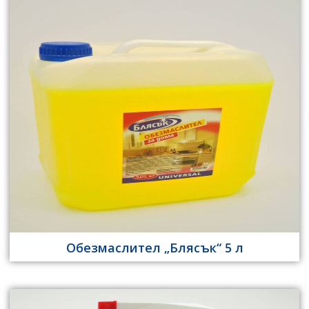
Обезмаслител „Блясък“ 5 л