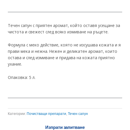
Течен сапун с приятен аромат, който оставя усещане за
чистота и свежест след всяко измиване на ръцете.
Формула с меко действие, която не изсушава кожата и я
прави мека и нежна. Нежен и деликатен аромат, които
остава и след измиване и придава на кожата приятно
ухание.
Опаковка: 5 л.
Категории:
Почистващи препарати
,
Течен сапун
Изпрати запитване