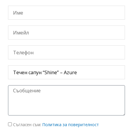
Your
name
Email
Your
number
Product
Message
политика
Съгласен съм:
Политика за поверителност
за