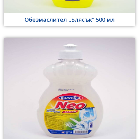
Обезмаслител „Блясък” 500 мл