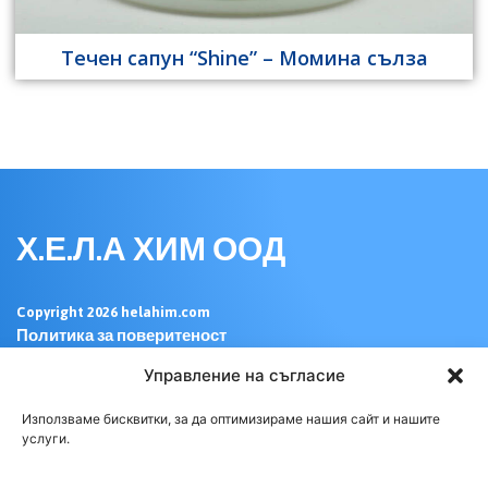
Течен сапун “Shine” – Момина сълза
Х.Е.Л.А ХИМ ООД
Copyright 2026 helahim.com
Политика за поверитеност
Изработка на уеб сайт - WebsiteBuilderBG
Управление на съгласие
Бързи връзки
Използваме бисквитки, за да оптимизираме нашия сайт и нашите
услуги.
Начало
За нас