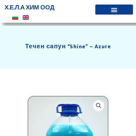
Skip
Х.Е.Л.А ХИМ ООД
to
content
Течен сапун “Shine” – Azure